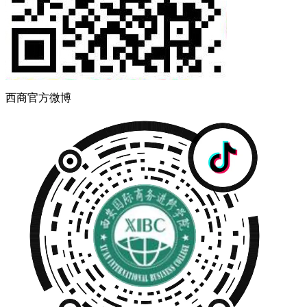
西商官方微博