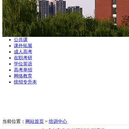
公共课
课外拓展
成人高考
在职考研
学位英语
高考单招
网络教育
统招专升本
当前位置：
网站首页
>
培训中心