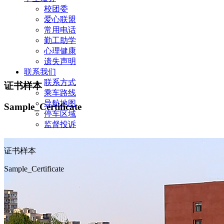
校团委
爱心联盟
常用电话
勤工助学
心理健康
遗失声明
联系我们
联系方式
证书样本
乘车路线
导航地图
Sample_Certificate
停车区域
监督投诉
证书样本
Sample_Certificate