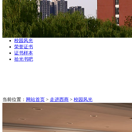
校园风光
荣誉证书
证书样本
拾光书吧
当前位置：
网站首页
>
走进西商
>
校园风光