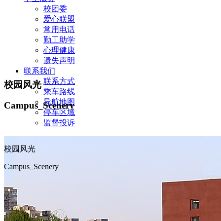
校团委
爱心联盟
常用电话
勤工助学
心理健康
遗失声明
联系我们
联系方式
校园风光
乘车路线
导航地图
Campus_Scenery
停车区域
监督投诉
校园风光
Campus_Scenery